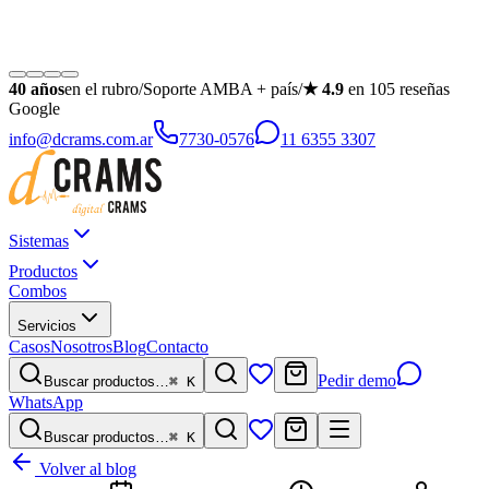
40
años
en el rubro
/
Soporte AMBA + país
/
★
4.9
en
105
reseñas
Google
info@dcrams.com.ar
7730-0576
11 6355 3307
Sistemas
Productos
Combos
Servicios
Casos
Nosotros
Blog
Contacto
Pedir demo
Buscar productos…
⌘ K
WhatsApp
Buscar productos…
⌘ K
Volver al blog