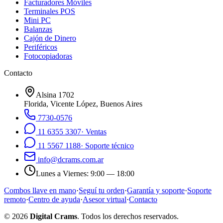
Facturadores Móviles
Terminales POS
Mini PC
Balanzas
Cajón de Dinero
Periféricos
Fotocopiadoras
Contacto
Alsina 1702
Florida
,
Vicente López, Buenos Aires
7730-0576
11 6355 3307
·
Ventas
11 5567 1188
·
Soporte técnico
info@dcrams.com.ar
Lunes a Viernes
:
9:00 — 18:00
Combos llave en mano
·
Seguí tu orden
·
Garantía y soporte
·
Soporte
remoto
·
Centro de ayuda
·
Asesor virtual
·
Contacto
©
2026
Digital Crams
. Todos los derechos reservados.