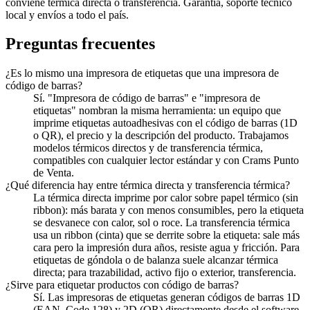
conviene térmica directa o transferencia. Garantía, soporte técnico
local y envíos a todo el país.
Preguntas frecuentes
¿Es lo mismo una impresora de etiquetas que una impresora de
código de barras?
Sí. "Impresora de código de barras" e "impresora de
etiquetas" nombran la misma herramienta: un equipo que
imprime etiquetas autoadhesivas con el código de barras (1D
o QR), el precio y la descripción del producto. Trabajamos
modelos térmicos directos y de transferencia térmica,
compatibles con cualquier lector estándar y con Crams Punto
de Venta.
¿Qué diferencia hay entre térmica directa y transferencia térmica?
La térmica directa imprime por calor sobre papel térmico (sin
ribbon): más barata y con menos consumibles, pero la etiqueta
se desvanece con calor, sol o roce. La transferencia térmica
usa un ribbon (cinta) que se derrite sobre la etiqueta: sale más
cara pero la impresión dura años, resiste agua y fricción. Para
etiquetas de góndola o de balanza suele alcanzar térmica
directa; para trazabilidad, activo fijo o exterior, transferencia.
¿Sirve para etiquetar productos con código de barras?
Sí. Las impresoras de etiquetas generan códigos de barras 1D
(EAN, Code 128) y 2D (QR) directamente desde el software