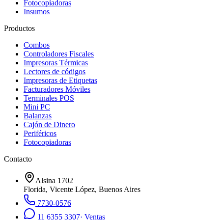
Fotocopiadoras
Insumos
Productos
Combos
Controladores Fiscales
Impresoras Térmicas
Lectores de códigos
Impresoras de Etiquetas
Facturadores Móviles
Terminales POS
Mini PC
Balanzas
Cajón de Dinero
Periféricos
Fotocopiadoras
Contacto
Alsina 1702
Florida
,
Vicente López, Buenos Aires
7730-0576
11 6355 3307
·
Ventas