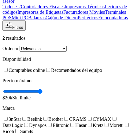
asesor
Todos ·
2
Controladores Fiscales
Impresoras Térmicas
Lectores de
códigos
Impresoras de Etiquetas
Facturadores Móviles
Terminales
POS
Mini PC
Balanzas
Cajón de Dinero
Periféricos
Fotocopiadoras
Filtros
2
resultados
Ordenar:
Disponibilidad
Comprables online
Recomendados del equipo
Precio máximo
$20k
Sin límite
Marca
3nStar
Beelink
Brother
CRAMS
CYMAX
DataLogic
Dynapos
Elitronic
Hasar
Kretz
Moretti
Ricoh
Sam4s