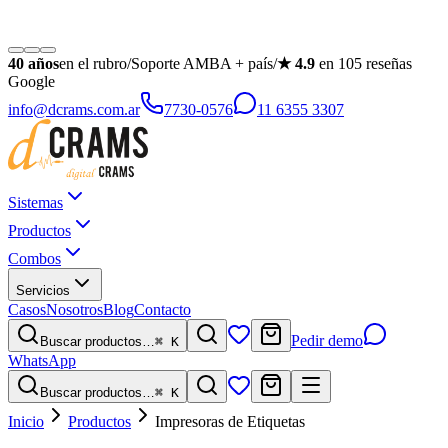
40
años
en el rubro
/
Soporte AMBA + país
/
★
4.9
en
105
reseñas
Google
info@dcrams.com.ar
7730-0576
11 6355 3307
Sistemas
Productos
Combos
Servicios
Casos
Nosotros
Blog
Contacto
Pedir demo
Buscar productos…
⌘ K
WhatsApp
Buscar productos…
⌘ K
Inicio
Productos
Impresoras de Etiquetas