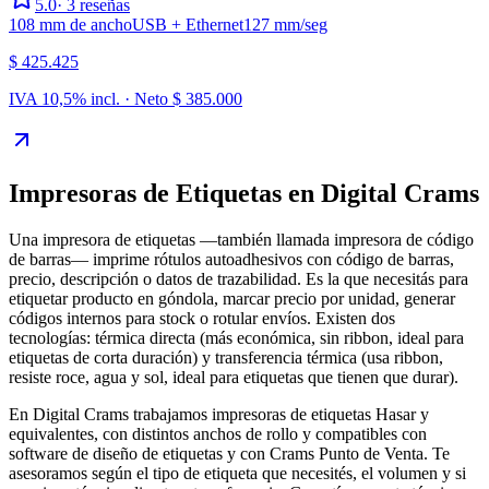
5.0
·
3
reseñas
108 mm de ancho
USB + Ethernet
127 mm/seg
$ 425.425
IVA 10,5% incl. · Neto
$ 385.000
Impresoras de Etiquetas
en Digital Crams
Una impresora de etiquetas —también llamada impresora de código
de barras— imprime rótulos autoadhesivos con código de barras,
precio, descripción o datos de trazabilidad. Es la que necesitás para
etiquetar producto en góndola, marcar precio por unidad, generar
códigos internos para stock o rotular envíos. Existen dos
tecnologías: térmica directa (más económica, sin ribbon, ideal para
etiquetas de corta duración) y transferencia térmica (usa ribbon,
resiste roce, agua y sol, ideal para etiquetas que tienen que durar).
En Digital Crams trabajamos impresoras de etiquetas Hasar y
equivalentes, con distintos anchos de rollo y compatibles con
software de diseño de etiquetas y con Crams Punto de Venta. Te
asesoramos según el tipo de etiqueta que necesités, el volumen y si