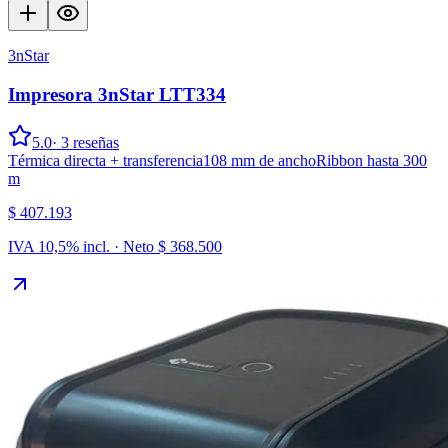
3nStar
Impresora 3nStar LTT334
5.0
·
3
reseñas
Térmica directa + transferencia
108 mm de ancho
Ribbon hasta 300
m
$ 407.193
IVA 10,5% incl. · Neto
$ 368.500