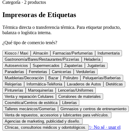
Categoría · 2 productos
Impresoras de Etiquetas
Térmica directa o transferencia térmica. Para etiquetar producto,
balanza o logística interna.
¿Qué tipo de comercio tenés?
Kiosco / Maxi
Almacén
Farmacias/Perfumerías
Indumentaria
Gastronomía/Bares/Restaurantes/Pizzerías
Heladería
Autoservicios
Supermercados
Zapaterías
Jugaterías
Panaderías
Ferreterias
Carnicerías
Verdulerías
Mueblerias/Decoración
Bazar
Polirubro
Peluquerías/Barberías
Relojerías
Informática-Teléfonia
Lavaderos de Autos
Dietéticas
Pinturerías
Marroquinerías
Lencerías/Uniformes
Venta y reparación Celulares
Corralones de materiales
Cosmética/Centros de estética
Librerías
Talleres mecánicos/Gomerías
Gimnasios y centros de entrenamiento
Venta de repuestos, accesorios y lubricantes para vehículos.
Agencias de marketing, publicidad y diseño.
✨ No sé · usar el
Clínicas, consultorios médicos y odontológicos.