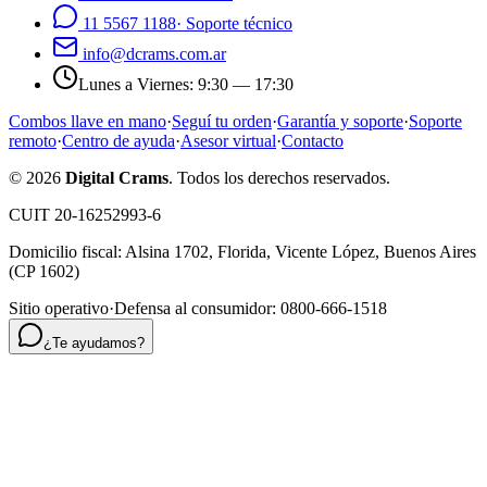
11 5567 1188
·
Soporte técnico
info@dcrams.com.ar
Lunes a Viernes
:
9:30 — 17:30
Combos llave en mano
·
Seguí tu orden
·
Garantía y soporte
·
Soporte
remoto
·
Centro de ayuda
·
Asesor virtual
·
Contacto
©
2026
Digital Crams
. Todos los derechos reservados.
CUIT 20-16252993-6
Domicilio fiscal:
Alsina 1702
,
Florida
,
Vicente López, Buenos Aires
(CP
1602
)
Sitio operativo
·
Defensa al consumidor: 0800-666-1518
¿Te ayudamos?