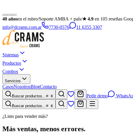
40
años
en el rubro
/
Soporte AMBA + país
/
★
4.9
en
105
reseñas Goo
info@dcrams.com.ar
7730-0576
11 6355 3307
Sistemas
Productos
Combos
Servicios
Casos
Nosotros
Blog
Contacto
Pedir demo
WhatsA
Buscar productos…
⌘ K
Buscar productos…
⌘ K
¿Listo para vender más?
Más ventas, menos errores.