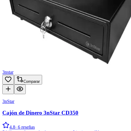
3nstar
Comparar
3nStar
Cajón de Dinero 3nStar CD350
4.8
·
6
reseñas