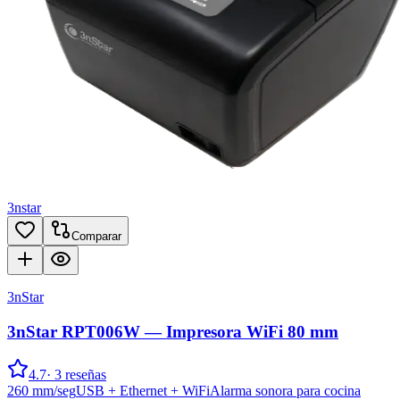
3nstar
Comparar
3nStar
3nStar RPT006W — Impresora WiFi 80 mm
4.7
·
3
reseñas
260 mm/seg
USB + Ethernet + WiFi
Alarma sonora para cocina