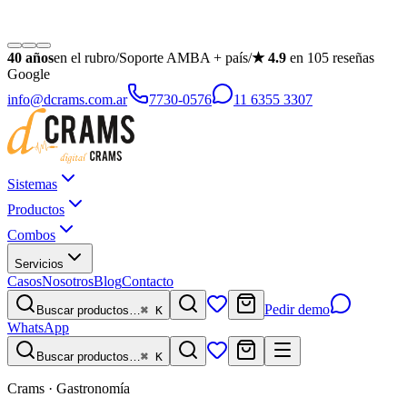
40
años
en el rubro
/
Soporte AMBA + país
/
★
4.9
en
105
reseñas
Google
info@dcrams.com.ar
7730-0576
11 6355 3307
Sistemas
Productos
Combos
Servicios
Casos
Nosotros
Blog
Contacto
Pedir demo
Buscar productos…
⌘ K
WhatsApp
Buscar productos…
⌘ K
Crams · Gastronomía