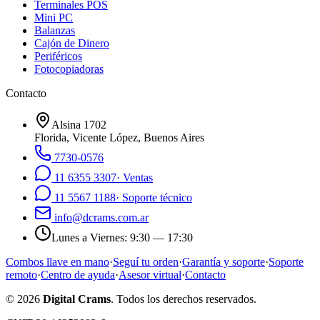
Terminales POS
Mini PC
Balanzas
Cajón de Dinero
Periféricos
Fotocopiadoras
Contacto
Alsina 1702
Florida
,
Vicente López, Buenos Aires
7730-0576
11 6355 3307
·
Ventas
11 5567 1188
·
Soporte técnico
info@dcrams.com.ar
Lunes a Viernes
:
9:30 — 17:30
Combos llave en mano
·
Seguí tu orden
·
Garantía y soporte
·
Soporte
remoto
·
Centro de ayuda
·
Asesor virtual
·
Contacto
©
2026
Digital Crams
. Todos los derechos reservados.