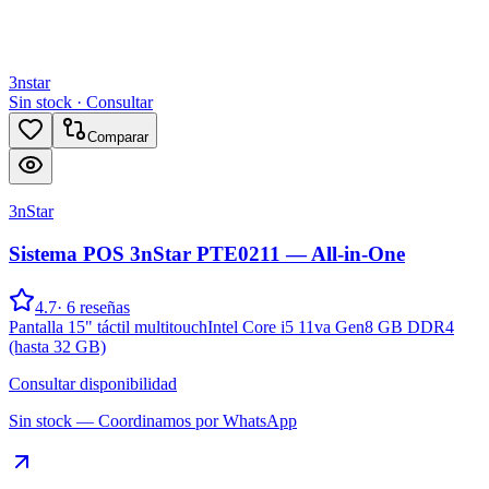
3nstar
Sin stock · Consultar
Comparar
3nStar
Sistema POS 3nStar PTE0211 — All-in-One
4.7
·
6
reseñas
Pantalla 15" táctil multitouch
Intel Core i5 11va Gen
8 GB DDR4
(hasta 32 GB)
Consultar disponibilidad
Sin stock — Coordinamos por WhatsApp