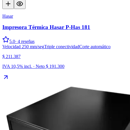
Hasar
Impresora Térmica Hasar P-Has 181
5.0
·
4
reseñas
Velocidad 250 mm/seg
Triple conectividad
Corte automático
$ 211.387
IVA 10,5% incl. · Neto
$ 191.300