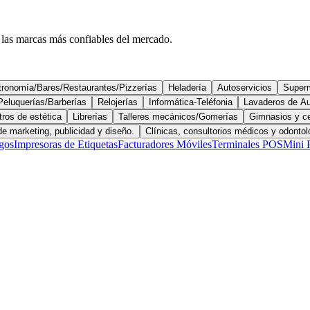
las marcas más confiables del mercado.
ronomía/Bares/Restaurantes/Pizzerías
Heladería
Autoservicios
Super
Peluquerías/Barberías
Relojerías
Informática-Teléfonia
Lavaderos de A
ros de estética
Librerías
Talleres mecánicos/Gomerías
Gimnasios y ce
e marketing, publicidad y diseño.
Clínicas, consultorios médicos y odontol
igos
Impresoras de Etiquetas
Facturadores Móviles
Terminales POS
Mini 