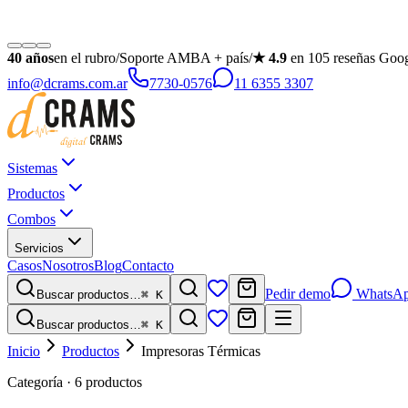
40
años
en el rubro
/
Soporte AMBA + país
/
★
4.9
en
105
reseñas Goo
info@dcrams.com.ar
7730-0576
11 6355 3307
Sistemas
Productos
Combos
Servicios
Casos
Nosotros
Blog
Contacto
Pedir demo
WhatsA
Buscar productos…
⌘ K
Buscar productos…
⌘ K
Inicio
Productos
Impresoras Térmicas
Categoría · 6 productos