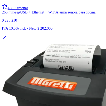
4.7
·
3
reseñas
260 mm/seg
USB + Ethernet + WiFi
Alarma sonora para cocina
$ 223.210
IVA 10,5% incl. · Neto
$ 202.000