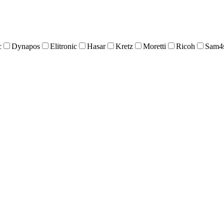
c
Dynapos
Elitronic
Hasar
Kretz
Moretti
Ricoh
Sam4