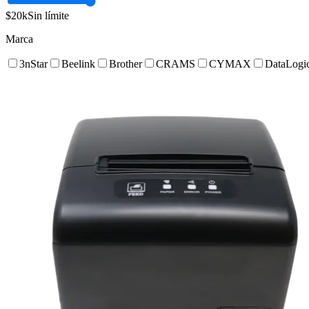
$20k
Sin límite
Marca
3nStar
Beelink
Brother
CRAMS
CYMAX
DataLogi