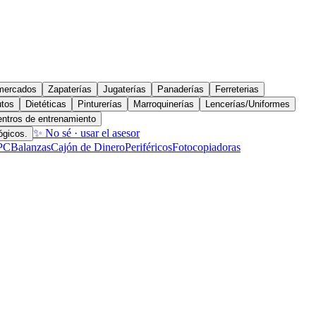
mercados
Zapaterías
Jugaterías
Panaderías
Ferreterias
utos
Dietéticas
Pinturerías
Marroquinerías
Lencerías/Uniformes
ntros de entrenamiento
✨ No sé · usar el asesor
ógicos.
PC
Balanzas
Cajón de Dinero
Periféricos
Fotocopiadoras