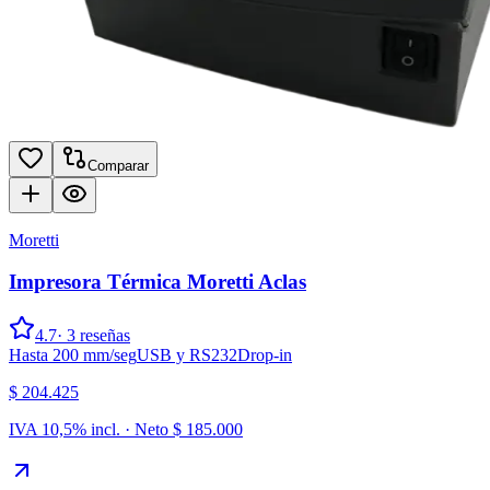
Comparar
Moretti
Impresora Térmica Moretti Aclas
4.7
·
3
reseñas
Hasta 200 mm/seg
USB y RS232
Drop-in
$ 204.425
IVA 10,5% incl. · Neto
$ 185.000