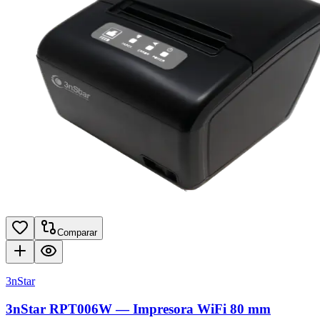
Comparar
3nStar
3nStar RPT006W — Impresora WiFi 80 mm