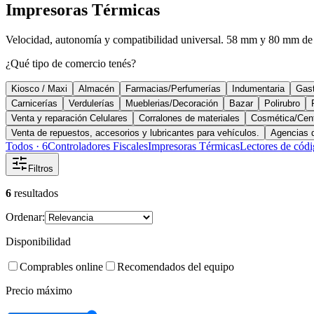
Impresoras Térmicas
Velocidad, autonomía y compatibilidad universal. 58 mm y 80 mm de 
¿Qué tipo de comercio tenés?
Kiosco / Maxi
Almacén
Farmacias/Perfumerías
Indumentaria
Gast
Carnicerías
Verdulerías
Mueblerias/Decoración
Bazar
Polirubro
Venta y reparación Celulares
Corralones de materiales
Cosmética/Cent
Venta de repuestos, accesorios y lubricantes para vehículos.
Agencias d
Todos ·
6
Controladores Fiscales
Impresoras Térmicas
Lectores de cód
Filtros
6
resultados
Ordenar:
Disponibilidad
Comprables online
Recomendados del equipo
Precio máximo