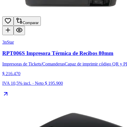
Comparar
3nStar
RPT006S Impresora Térmica de Recibos 80mm
Impresoras de Tickets/Comanderas
Capaz de imprimir código QR y 
$ 216.470
IVA 10,5% incl. · Neto
$ 195.900