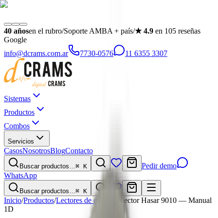
40
años
en el rubro
/
Soporte AMBA + país
/
★
4.9
en
105
reseñas
Google
info@dcrams.com.ar
7730-0576
11 6355 3307
Sistemas
Productos
Combos
Servicios
Casos
Nosotros
Blog
Contacto
Pedir demo
Buscar productos…
⌘ K
WhatsApp
Buscar productos…
⌘ K
Inicio
/
Productos
/
Lectores de códigos
/
Lector Hasar 9010 — Manual
1D