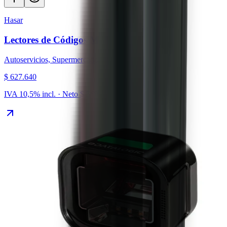
Hasar
Lectores de Códigos Magellan 3410
Autoservicios, Supermercados
$ 627.640
IVA 10,5% incl. · Neto
$ 568.000