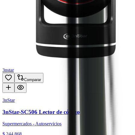
3nstar
Comparar
3nStar
3nStar-SC506 Lector de código de barras
Supermercados - Autoservicios
$ 244.868