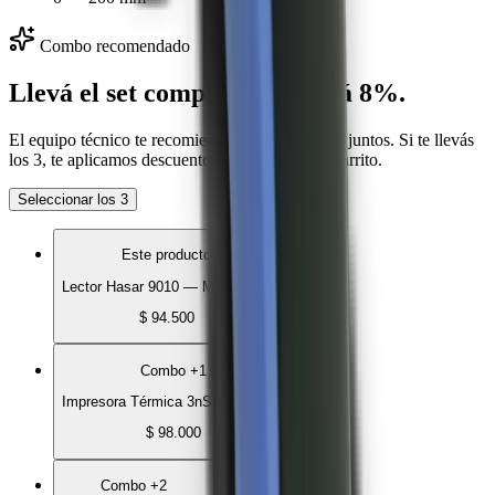
Combo recomendado
Llevá el set completo y ahorrá
8
%.
El equipo técnico te recomienda estos productos juntos. Si te llevás
los 3, te aplicamos descuento automático en el carrito.
Seleccionar los 3
Este producto
Lector Hasar 9010 — Manual 1D
$ 94.500
Combo +1
Impresora Térmica 3nStar RPT001
$ 98.000
Combo +2