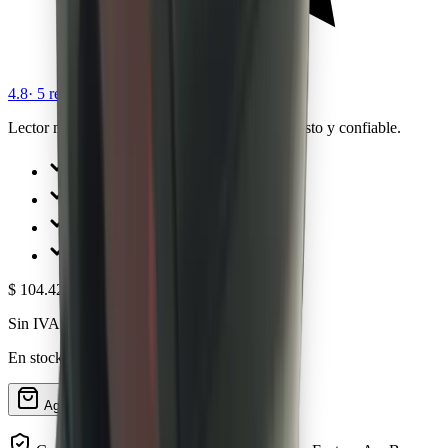
4.8
·
5
reseñas
Lector manual de gatillo CCD/Láser 1D. Robusto y confiable.
1D CCD/Láser
Gatillo manual
USB
Hasta 200 mm
$ 104.423
IVA incl.
Sin IVA:
$ 94.500
En stock · Envío en 24-48 hs hábiles
Consultar
Agregar al carrito