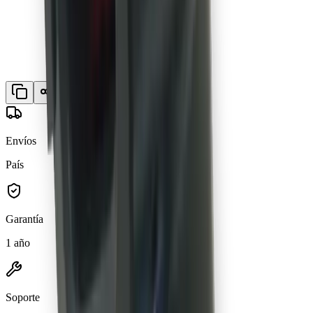
Envíos
País
Garantía
1 año
Soporte