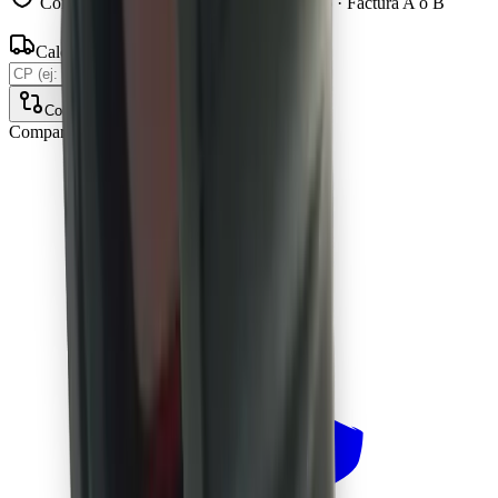
Compra protegida · Garantía oficial 1 año · Factura A o B
Calculá tu envío
Calcular
Comparar
Compartir: