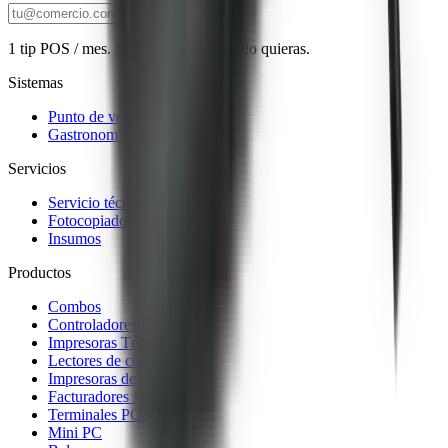
1 tip POS / mes. Sin spam, baja cuando quieras.
Sistemas
Punto de venta
Gastronomía
Servicios
Servicio técnico
Fotocopiadoras
Insumos
Productos
Combos
Controladores Fiscales
Impresoras Térmicas
Lectores de códigos
Impresoras de Etiquetas
Facturadores Móviles
Terminales POS
Mini PC