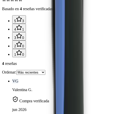
Basado en
4
reseñas verificadas
5
3
4
1
3
0
2
0
1
0
4
reseña
s
Ordenar:
VG
Valentina G.
Compra verificada
jun 2026