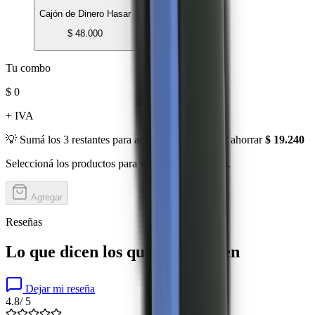
Cajón de Dinero Hasar
$ 48.000
Tu combo
$ 0
+ IVA
💡 Sumá los
3
restantes para activar el
8
% OFF
y ahorrar
$ 19.240
Seleccioná los productos para ver el precio combo.
Agregar
Reseñas
Lo que dicen los que ya lo tienen
Dejar mi reseña
4.8
/ 5