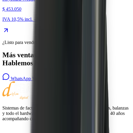
$ 453.050
IVA 10,5% incl. · Neto
$ 410.000
¿Listo para vender más?
Más ventas, menos errores.
Hablemos hoy.
WhatsApp Ventas
Agendar una demo
Sistemas de facturación electrónica, controladores fiscales, balanzas
y todo el hardware para tu punto de venta o gastronomía. 40 años
acompañando comercios en Argentina.