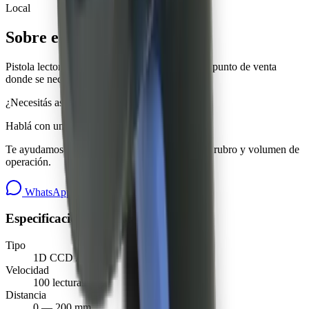
Local
Sobre este producto
Pistola lectora con gatillo, ideal para depósito o punto de venta
donde se necesita movilidad.
¿Necesitás asesoramiento?
Hablá con un especialista de Crams.
Te ayudamos a elegir el equipo correcto para tu rubro y volumen de
operación.
WhatsApp
Agendar llamado
Especificaciones técnicas
Tipo
1D CCD / Láser
Velocidad
100 lecturas/seg
Distancia
0 — 200 mm