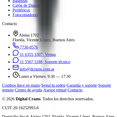
Balanzas
Cajón de Dinero
Periféricos
Fotocopiadoras
Contacto
Alsina 1702
Florida
,
Vicente López, Buenos Aires
7730-0576
11 6355 3307
·
Ventas
11 5567 1188
·
Soporte técnico
info@dcrams.com.ar
Lunes a Viernes
:
9:30 — 17:30
Combos llave en mano
·
Seguí tu orden
·
Garantía y soporte
·
Soporte
remoto
·
Centro de ayuda
·
Asesor virtual
·
Contacto
©
2026
Digital Crams
. Todos los derechos reservados.
CUIT 20-16252993-6
Domicilio fiscal:
Alsina 1702
,
Florida
,
Vicente López, Buenos Aires