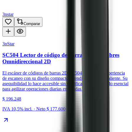
3nstar
Comparar
3nStar
SC504 Lector de código de barras Manos Libres
Omnidireccional 2D
El escáner de códigos de barras 2D SC504 redefine la experiencia
de escaneo con su diseño compacto y rendimiento sobresaliente. Su
asequibilidad lo hace accesible sin sacrificar calidad, siendo esencial
para agilizar operaciones diarias en tiendas al por menor.
$ 196.248
IVA 10,5% incl. · Neto
$ 177.600