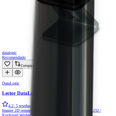
datalogic
Recomendado
Comparar
DataLogic
Lector DataLogic Magellan 1500i
4.2
·
5
reseñas
Imager 2D omnidireccional
1.500 lecturas/seg
USB / RS232 /
Keyboard Wedge