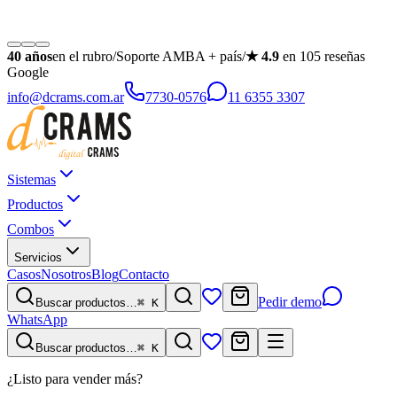
40
años
en el rubro
/
Soporte AMBA + país
/
★
4.9
en
105
reseñas
Google
info@dcrams.com.ar
7730-0576
11 6355 3307
Sistemas
Productos
Combos
Servicios
Casos
Nosotros
Blog
Contacto
Pedir demo
Buscar productos…
⌘ K
WhatsApp
Buscar productos…
⌘ K
¿Listo para vender más?